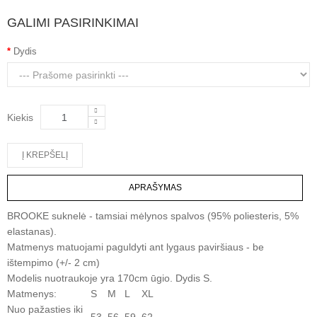
GALIMI PASIRINKIMAI
Dydis
Kiekis
APRAŠYMAS
BROOKE suknelė - tamsiai mėlynos spalvos (95% poliesteris, 5%
elastanas).
Matmenys matuojami paguldyti ant lygaus paviršiaus - be
ištempimo (+/- 2 cm)
Modelis nuotraukoje yra 170cm ūgio. Dydis S.
Matmenys:
S
M
L
XL
Nuo pažasties iki