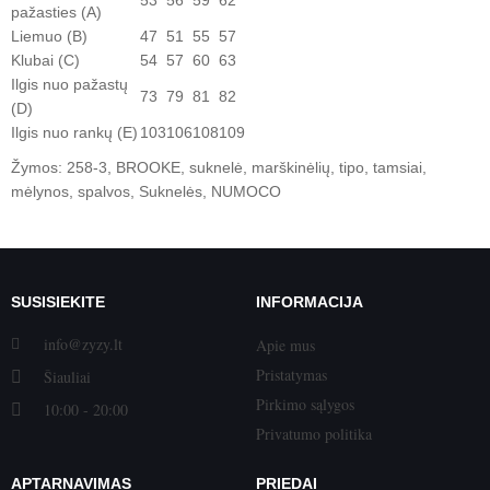
53
56
59
62
pažasties (
A
)
Liemuo (
B
)
47
51
55
57
Klubai (
C
)
54
57
60
63
Ilgis nuo pažastų
73
79
81
82
(
D
)
Ilgis nuo rankų (
E
)
103
106
108
109
Žymos:
258-3
,
BROOKE
,
suknelė
,
marškinėlių
,
tipo
,
tamsiai
,
mėlynos
,
spalvos
,
Suknelės
,
NUMOCO
SUSISIEKITE
INFORMACIJA
info@zyzy.lt
Apie mus
Pristatymas
Šiauliai
Pirkimo sąlygos
10:00 - 20:00
Privatumo politika
APTARNAVIMAS
PRIEDAI