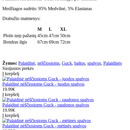
Medžiagos sudėtis: 95% Medvilnė, 5% Elastanas
Drabužio matmenys:
M
L
XL
Plotis tarp pažastų
45cm
47cm
50cm
Bendras ilgis
67cm
69cm
72cm
Žymos:
Palaidinė
,
nėščiosioms
,
Guck
,
baltos
,
spalvos
,
Palaidinės
Susijusios prekės
Į krepšelį
Palaidinė nėščiosioms Guck - juodos spalvos
19.99€
Į krepšelį
Palaidinė nėščiosioms Guck - raudonos spalvos
19.99€
Į krepšelį
Palaidinė nėščiosioms Guck - mėtinės spalvos