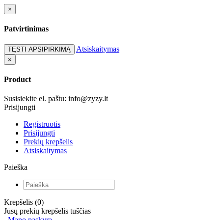
×
Patvirtinimas
Atsiskaitymas
TĘSTI APSIPIRKIMĄ
×
Product
Susisiekite el. paštu: info@zyzy.lt
Prisijungti
Registruotis
Prisijungti
Prekių krepšelis
Atsiskaitymas
Paieška
Krepšelis (0)
Jūsų prekių krepšelis tuščias
Mano paskyra