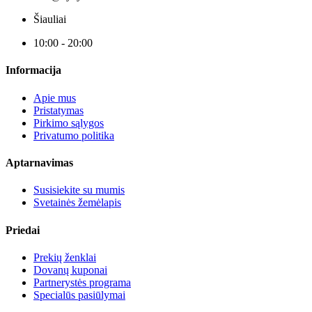
Šiauliai
10:00 - 20:00
Informacija
Apie mus
Pristatymas
Pirkimo sąlygos
Privatumo politika
Aptarnavimas
Susisiekite su mumis
Svetainės žemėlapis
Priedai
Prekių ženklai
Dovanų kuponai
Partnerystės programa
Specialūs pasiūlymai