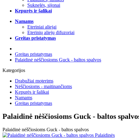
Suknelės, sijonai
Kepurės ir šalikai
Namams
Eteriniai aliejai
Eterinių aliejų difuzoriai
Greitas pristatymas
Greitas pristatymas
Palaidinė nėščiosioms Guck - baltos spalvos
Kategorijos
Drabužiai moterims
Nėščiosioms - maitinančioms
Kepurės ir šalikai
Namams
Greitas pristatymas
Palaidinė nėščiosioms Guck - baltos spalvo
Palaidinė nėščiosioms Guck - baltos spalvos