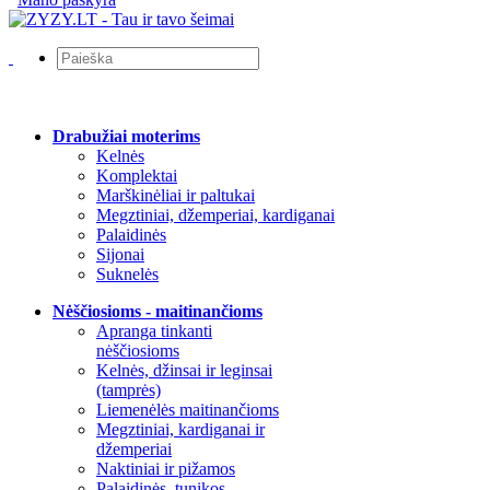
Drabužiai moterims
Kelnės
Komplektai
Marškinėliai ir paltukai
Megztiniai, džemperiai, kardiganai
Palaidinės
Sijonai
Suknelės
Nėščiosioms - maitinančioms
Apranga tinkanti
nėščiosioms
Kelnės, džinsai ir leginsai
(tamprės)
Liemenėlės maitinančioms
Megztiniai, kardiganai ir
džemperiai
Naktiniai ir pižamos
Palaidinės, tunikos