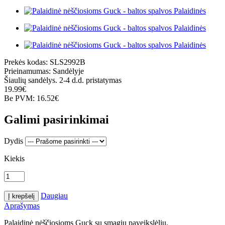
Prekės kodas:
SLS2992B
Prieinamumas:
Sandėlyje
Šiaulių sandėlys. 2-4 d.d. pristatymas
19.99€
Be PVM: 16.52€
Galimi pasirinkimai
Dydis
Kiekis
Daugiau
Aprašymas
Palaidinė nėščiosioms Guck su smagiu paveikslėliu.