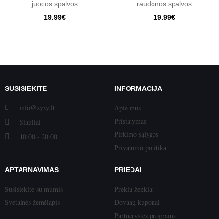
juodos spalvos
raudonos spalvos
19.99€
19.99€
SUSISIEKITE
INFORMACIJA
info@zyzy.lt
Apie mus
Pristatymas
Šiauliai
Pirkimo sąlygos
10:00 - 20:00
Privatumo politika
APTARNAVIMAS
PRIEDAI
Susisiekite su mumis
Prekių ženklai
Svetainės žemėlapis
Dovanų kuponai
Partnerystės programa