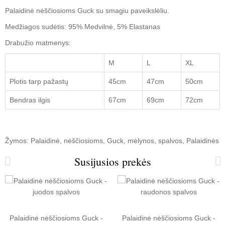
Palaidinė nėščiosioms Guck su smagiu paveikslėliu.
Medžiagos sudėtis: 95% Medvilnė, 5% Elastanas
Drabužio matmenys:
M
L
XL
Plotis tarp pažastų
45cm
47cm
50cm
Bendras ilgis
67cm
69cm
72cm
Žymos:
Palaidinė
,
nėščiosioms
,
Guck
,
mėlynos
,
spalvos
,
Palaidinės
Susijusios prekės
Palaidinė nėščiosioms Guck -
Palaidinė nėščiosioms Guck -