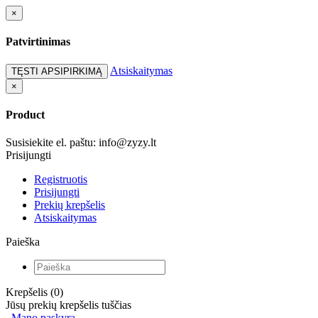
×
Patvirtinimas
Atsiskaitymas
TĘSTI APSIPIRKIMĄ
×
Product
Susisiekite el. paštu: info@zyzy.lt
Prisijungti
Registruotis
Prisijungti
Prekių krepšelis
Atsiskaitymas
Paieška
Krepšelis (0)
Jūsų prekių krepšelis tuščias
Mano paskyra