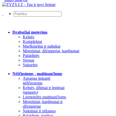
Drabužiai moterims
Kelnės
Komplektai
Marškinėliai ir paltukai
Megztiniai, džemperiai, kardiganai
Palaidinės
Sijonai
Suknelės
Nėščiosioms - maitinančioms
Apranga tinkanti
nėščiosioms
Kelnės, džinsai ir leginsai
(tamprės)
Liemenėlės maitinančioms
Megztiniai, kardiganai ir
džemperiai
Naktiniai ir pižamos
Palaidinės, tunikos