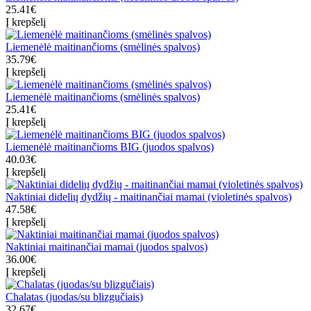
25.41€
Į krepšelį
Liemenėlė maitinančioms (smėlinės spalvos)
35.79€
Į krepšelį
Liemenėlė maitinančioms (smėlinės spalvos)
25.41€
Į krepšelį
Liemenėlė maitinančioms BIG (juodos spalvos)
40.03€
Į krepšelį
Naktiniai didelių dydžių - maitinančiai mamai (violetinės spalvos)
47.58€
Į krepšelį
Naktiniai maitinančiai mamai (juodos spalvos)
36.00€
Į krepšelį
Chalatas (juodas/su blizgučiais)
32.67€