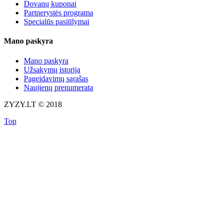
Dovanų kuponai
Partnerystės programa
Specialūs pasiūlymai
Mano paskyra
Mano paskyra
Užsakymų istorija
Pageidavimų sąrašas
Naujienų prenumerata
ZYZY.LT © 2018
Top