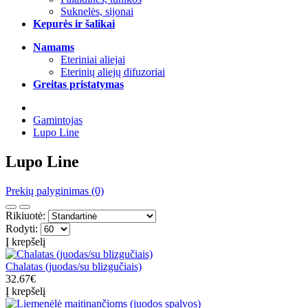
Suknelės, sijonai
Kepurės ir šalikai
Namams
Eteriniai aliejai
Eterinių aliejų difuzoriai
Greitas pristatymas
Gamintojas
Lupo Line
Lupo Line
Prekių palyginimas (0)
Rikiuotė:
Rodyti:
Į krepšelį
Chalatas (juodas/su blizgučiais)
32.67€
Į krepšelį