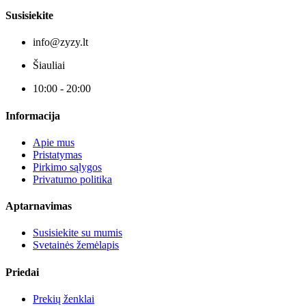
Susisiekite
info@zyzy.lt
Šiauliai
10:00 - 20:00
Informacija
Apie mus
Pristatymas
Pirkimo sąlygos
Privatumo politika
Aptarnavimas
Susisiekite su mumis
Svetainės žemėlapis
Priedai
Prekių ženklai