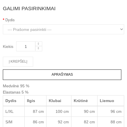
GALIMI PASIRINKIMAI
Dydis
Kiekis
APRAŠYMAS
Medvilnė
95 %
Elastanas
5 %
Dydis
Ilgis
Klubai
Krūtinė
Liemuo
L/XL
87 cm
100 cm
90 cm
96 cm
S/M
86 cm
92 cm
82 cm
88 cm