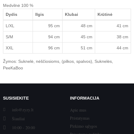
Medvilnė
100 %
Dydis
Ilgis
Klubai
Krūtinė
L/XL
95 cm
48 cm
41 cm
S/M
94 cm
45 cm
38 cm
XXL
96 cm
51 cm
44 cm
Žymos:
Suknelė
,
nėščiosioms
,
(pilkos
,
spalvos)
,
Suknelės
,
PeeKaBoo
SUSISIEKITE
INFORMACIJA
info@zyzy.lt
Apie mus
Pristatymas
Šiauliai
Pirkimo sąlygos
10:00 - 20:00