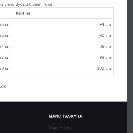
s vienu dydžiu didesnį rūbą.
Krūtinė
96 cm
94 cm
95 cm
90 cm
94 cm
86 cm
97 cm
98 cm
98 cm
102 cm
Boo
MANO PASKYRA
Mano paskyra