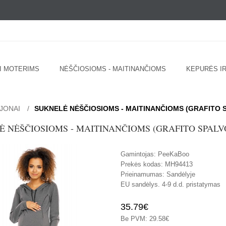
I MOTERIMS
NĖŠČIOSIOMS - MAITINANČIOMS
KEPURĖS IR
IJONAI
SUKNELĖ NĖŠČIOSIOMS - MAITINANČIOMS (GRAFITO 
 NĖŠČIOSIOMS - MAITINANČIOMS (GRAFITO SPALV
Gamintojas:
PeeKaBoo
Prekės kodas:
MH94413
Prieinamumas:
Sandėlyje
EU sandėlys. 4-9 d.d. pristatymas
35.79€
Be PVM: 29.58€