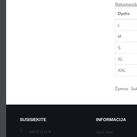
Rekomendac
Dydis
L
M
S
XL
XXL
Žymos:
Su
SUSISIEKITE
INFORMACIJA
info@zyzy.lt
Apie mus