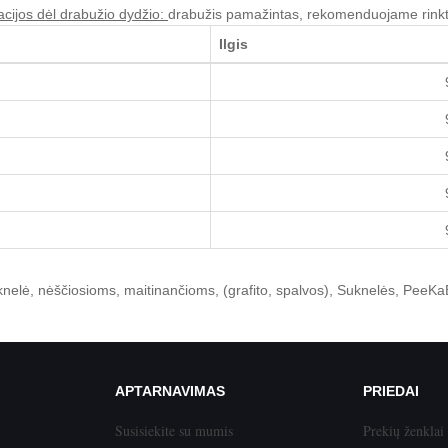
ijos dėl drabužio dydžio:
drabužis pamažintas, rekomenduojame rinkti
Ilgis
knelė
,
nėščiosioms
,
maitinančioms
,
(grafito
,
spalvos)
,
Suknelės
,
PeeKa
APTARNAVIMAS
PRIEDAI
Susisiekite su mumis
Prekių ženklai