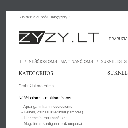
Susisiekite el. paštu: info@zyzy.lt
DRABUŽIA
NĖŠČIOSIOMS - MAITINANČIOMS
SUKNELĖS, S
SUKNELĖ
KATEGORIJOS
Drabužiai moterims
Nėščiosioms - maitinančioms
- Apranga tinkanti nėščiosioms
- Kelnės, džinsai ir leginsai (tamprės)
- Liemenėlės maitinančioms
- Megztiniai, kardiganai ir džemperiai