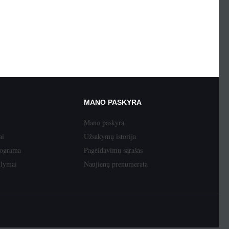
MANO PASKYRA
Mano paskyra
ai
Užsakymų istorija
rograma
Pageidavimų sąrašas
ūlymai
Naujienų prenumerata