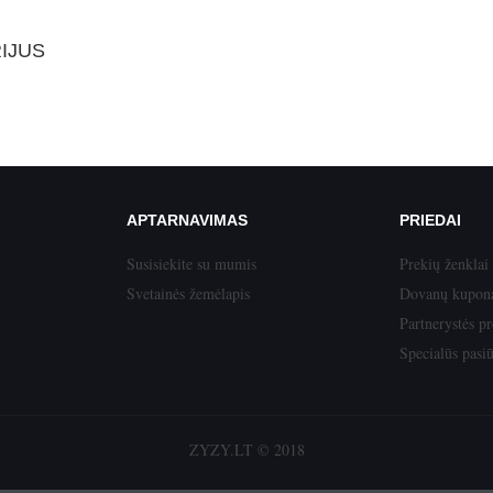
IJUS
APTARNAVIMAS
PRIEDAI
Susisiekite su mumis
Prekių ženklai
Svetainės žemėlapis
Dovanų kupon
Partnerystės p
Specialūs pasi
ZYZY.LT © 2018