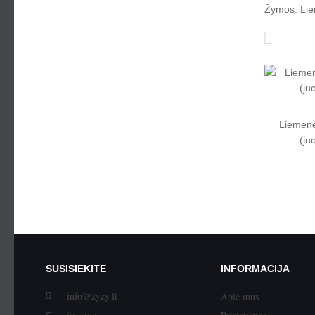
Žymos:
Li
Liemenė
(ju
SUSISIEKITE
INFORMACIJA
info@zyzy.lt
Apie mus