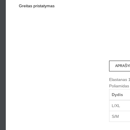
Greitas pristatymas
APRAŠY
Elastanas
1
Poliamidas
Dydis
L/XL
S/M