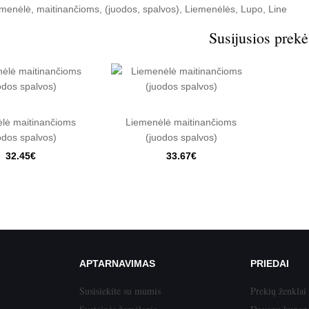
emenėlė
,
maitinančioms
,
(juodos
,
spalvos)
,
Liemenėlės
,
Lupo
,
Line
Susijusios prekė
lė maitinančioms
Liemenėlė maitinančioms
odos spalvos)
(juodos spalvos)
32.45€
33.67€
APTARNAVIMAS
PRIEDAI
Susisiekite su mumis
Prekių ženklai