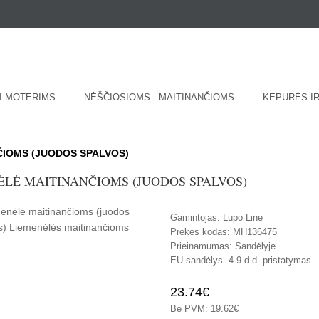
I MOTERIMS
NĖŠČIOSIOMS - MAITINANČIOMS
KEPURĖS IR
ČIOMS (JUODOS SPALVOS)
ĖLĖ MAITINANČIOMS (JUODOS SPALVOS)
Gamintojas:
Lupo Line
Prekės kodas:
MH136475
Prieinamumas:
Sandėlyje
EU sandėlys. 4-9 d.d. pristatymas
23.74€
Be PVM: 19.62€