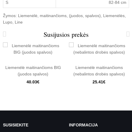
S
82-84 cm
Žymos:
Liemenėlė
,
maitinančioms
,
(juodos
,
spalvos)
,
Liemenėlės
,
Lupo
,
Line
Susijusios prekės
Liemenėlė maitinančioms BIG
Liemenėlė maitinančioms
(juodos spalvos)
(nebalintos drobės spalvos)
40.03€
25.41€
SUSISIEKITE
INFORMACIJA