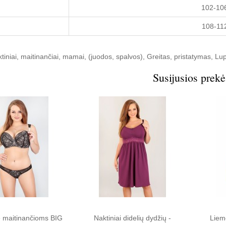
102-10
108-11
tiniai
,
maitinančiai
,
mamai
,
(juodos
,
spalvos)
,
Greitas
,
pristatymas
,
Lu
Susijusios prekė
 maitinančioms BIG
Naktiniai didelių dydžių -
Liem