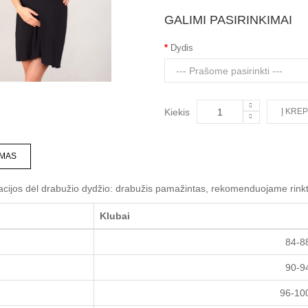
GALIMI PASIRINKIMAI
Dydis
Kiekis
MAS
ijos dėl drabužio dydžio: drabužis pamažintas, rekomenduojame rinkti
Klubai
84-8
90-9
96-10