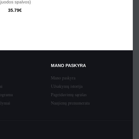
(juodos spalvos)
35.79€
MANO PASKYRA
Mano paskyra
ai
Užsakymų istorija
rograma
Pageidavimų sąrašas
ūlymai
Naujienų prenumerata