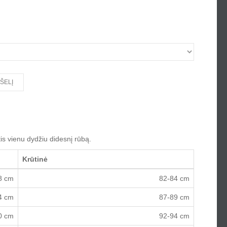
s vienu dydžiu didesnį rūbą.
Krūtinė
8 cm
82-84 cm
4 cm
87-89 cm
0 cm
92-94 cm