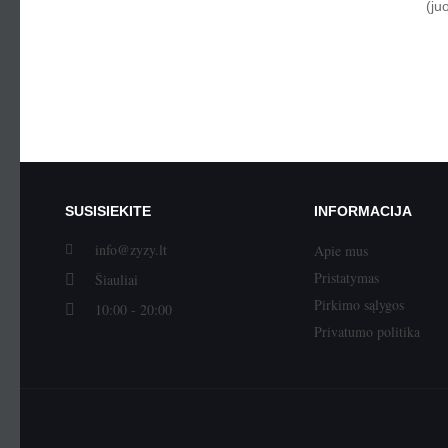
(ju
SUSISIEKITE
INFORMACIJA
info@zyzy.lt
Apie mus
Pristatymas
Šiauliai
Pirkimo sąlygos
10:00 - 20:00
Privatumo politika