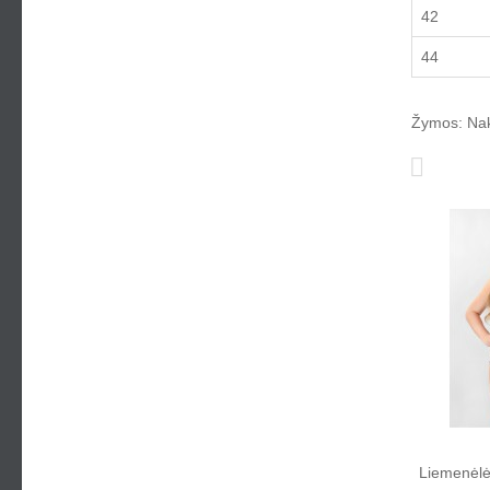
42
44
Žymos:
Nak
Liemenėlė