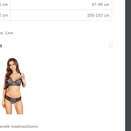
6 cm
97-99 cm
2 cm
100-103 cm
po
,
Line
s
enėlė maitinančioms