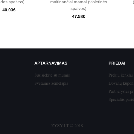
odos spalvos)
maitinančiai mamai (violetinės
spalvos)
40.03€
47.58€
APTARNAVIMAS
PRIEDAI
Susisiekite su mumis
Prekių ženklai
Svetainės žemėlapis
Dovanų kupon
Partnerystės p
Specialūs pasi
ZYZY.LT © 2018